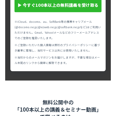
▶
今すぐ100本以上の無料講義を受け取る
※iCloud、docomo、au、SoftBank等の携帯キャリアメール
(@docomo.ne.jp/@ezweb.ne.jp/@softbank.ne.jpなど)はご利用い
ただけません。Gmail、Yahoo!メールなどのフリーメールアドレス
でのご登録を推奨いたします。
※ご登録いただいた個人情報は弊社のプライバシーポリシーに基づ
き厳重に管理し、当社サービス以外には使用いたしません。
※当社からのメールマガジンをお届けしますが、不要な場合はメー
ル末尾のリンクから簡単に解除できます。
無料公開中の
「100本以上の講義＆セミナー動画」