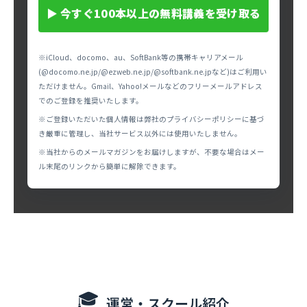
▶
今すぐ100本以上の無料講義を受け取る
※iCloud、docomo、au、SoftBank等の携帯キャリアメール
(@docomo.ne.jp/@ezweb.ne.jp/@softbank.ne.jpなど)はご利用い
ただけません。Gmail、Yahoo!メールなどのフリーメールアドレス
でのご登録を推奨いたします。
※ご登録いただいた個人情報は弊社のプライバシーポリシーに基づ
き厳重に管理し、当社サービス以外には使用いたしません。
※当社からのメールマガジンをお届けしますが、不要な場合はメー
ル末尾のリンクから簡単に解除できます。
🎓
運営・スクール紹介