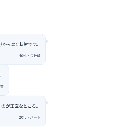
分からない
状態です。
40代・会社員
。
営業
い
のが正直なところ。
20代・パート