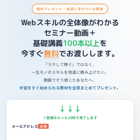
無料プレゼント｜地道に学びたい方限定
Webスキルの全体像がわかる
セミナー動画＋
基礎講義
100本以上
を
今すぐ
無料
でお渡しします。
「ラクして稼ぐ」ではなく、
一生モノのスキルを地道に積み上げたい。
動画でそう感じたあなたへ、
学習をすぐ始められる教材を全部まとめてプレゼント。
↓
↓
↓
※登録はたった10秒で完了します
メールアドレス
必須