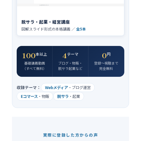
脱サラ・起業・経営講座
図解スライド形式の本格講義 ／
全5本
100
4
0
本以上
テーマ
円
基礎講義動画
ブログ・物販・
登録〜視聴まで
（すべて無料）
脱サラ起業など
完全無料
収録テーマ：
Webメディア
・ブログ運営
Eコマース
・物販
脱サラ
・起業
実際に登録した方からの声