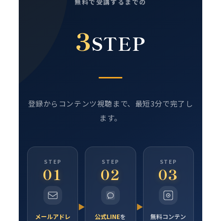
無料で受講するまでの
3
STEP
登録からコンテンツ視聴まで、最短3分で完了し
ます。
STEP
STEP
STEP
01
02
03
▶
▶
メールアドレ
公式LINE
を
無料コンテン