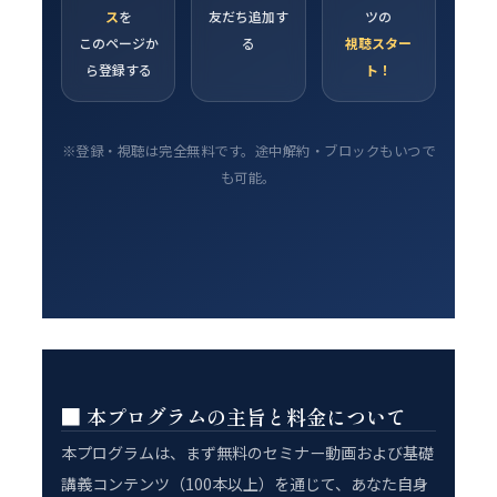
ス
を
友だち追加す
ツの
このページか
る
視聴スター
ら登録する
ト！
※登録・視聴は完全無料です。途中解約・ブロックもいつで
も可能。
■ 本プログラムの主旨と料金について
本プログラムは、まず無料のセミナー動画および基礎
講義コンテンツ（100本以上）を通じて、あなた自身