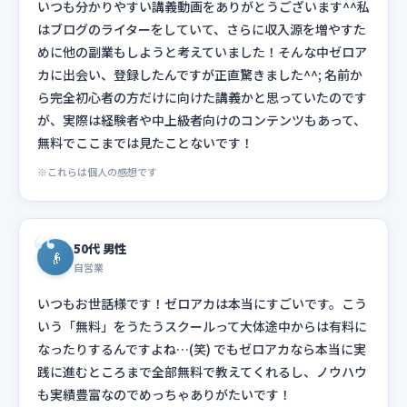
いつも分かりやすい講義動画をありがとうございます^^私
はブログのライターをしていて、さらに収入源を増やすた
めに他の副業もしようと考えていました！そんな中ゼロア
カに出会い、登録したんですが正直驚きました^^; 名前か
ら完全初心者の方だけに向けた講義かと思っていたのです
が、実際は経験者や中上級者向けのコンテンツもあって、
無料でここまでは見たことないです！
※これらは個人の感想です
50代 男性
👴
自営業
いつもお世話様です！ゼロアカは本当にすごいです。こう
いう「無料」をうたうスクールって大体途中からは有料に
なったりするんですよね…(笑) でもゼロアカなら本当に実
践に進むところまで全部無料で教えてくれるし、ノウハウ
も実績豊富なのでめっちゃありがたいです！