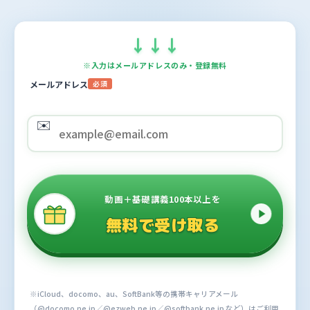
↓
↓
↓
※入力はメールアドレスのみ・登録無料
メールアドレス
必須
✉️
動画＋基礎講義100本以上を
無料で受け取る
※iCloud、docomo、au、SoftBank等の携帯キャリアメール
（@docomo.ne.jp／@ezweb.ne.jp／@softbank.ne.jp など）はご利用