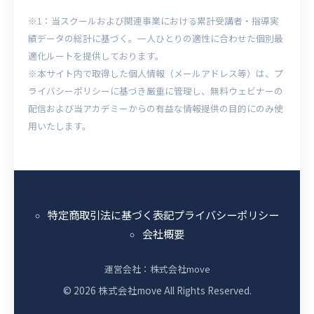
※1：当スクールおよび関連事業における累計受講者・指導実
績データの総計に基づく。一人ひとりの適性に合わせた個別最
適化ルートを提供しております。
※本サイト内で取得した個人情報（メールアドレス等）は、プ
ライバシーポリシーに基づき厳重に管理し、無料ウェビナーの
配信および当アカデミーからの有益な情報提供の目的にのみ使
用いたします。
特定商取引法に基づく表記
プライバシーポリシー
会社概要
運営会社：株式会社move
© 2026 株式会社move All Rights Reserved.